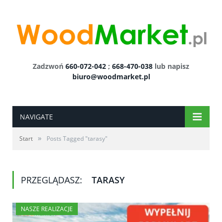
Zadzwoń
660-072-042
;
668-470-038
lub napisz
biuro@woodmarket.pl
NAVIGATE
»
Start
Posts Tagged "tarasy"
PRZEGLĄDASZ:
TARASY
NASZE REALIZACJE