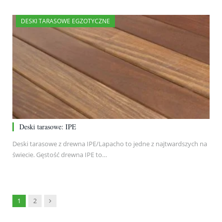
DESKI TARASOWE EGZOTYCZNE
Deski tarasowe: IPE
Deski tarasowe z drewna IPE/Lapacho to jedne z najtwardszych na
świecie. Gęstość drewna IPE to…
Next
1
2