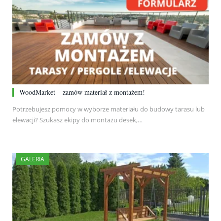
WoodMarket – zamów materiał z montażem!
Potrzebujesz pomocy w wyborze materiału do budowy tarasu lub
elewacji? Szukasz ekipy do montażu desek,…
GALERIA