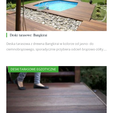
Deski tarasowe: Bangkirai
Deska tarasowa z drewna Bangkirai w kolorze od jasno- do
ciemnobrązowego, sporadycznie przybiera odcień brązowo-żółty.…
DESKI TARASOWE EGZOTYCZNE