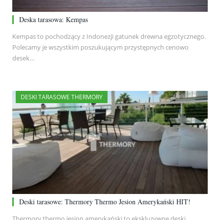
Deska tarasowa: Kempas
Kempas to pochodzący z Indonezji gatunek drewna egzotycznego.
Polecamy je wszystkim poszukującym przystępnych cenowo
desek…
DESKI TARASOWE THERMORY
Deski tarasowe: Thermory Thermo Jesion Amerykański HIT!
Thermory thermo jesion amerykański to ekskluzywne deski