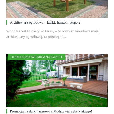
Architektura ogrodowa – ławki, hamaki, pergole
WoodMarket to nie tylko tarasy – to również zabudowa małej
architektury ogrodowej. Ta poniżej na…
DESKI TARASOWE DREWNO IGLASTE
Promocja na deski tarasowe z Modrzewia Syberyjskiego!