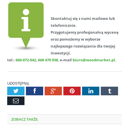
Skontaktuj się z nami mailowo lub
telefonicznie.
Przygotujemy profesjonalną wycenę
oraz pomożemy w wyborze
najlepszego rozwiązania dla twojej
inwestycji.
tel.:
660-072-042
,
668 470 038
, e-mail
biuro@woodmarket.pl,
UDOSTĘPNIJ.
Twitter
Facebook
Google+
Pinterest
LinkedIn
Tumblr
Email
ZOBACZ TAKŻE: