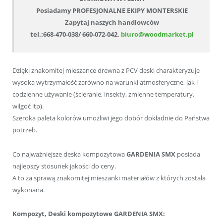
Posiadamy PROFESJONALNE EKIPY MONTERSKIE
Zapytaj naszych handlowców
tel.:668-470-038/ 660-072-042,
biuro@woodmarket.pl
Dzięki znakomitej mieszance drewna z PCV deski charakteryzuje
wysoka wytrzymałość zarówno na warunki atmosferyczne, jak i
codzienne używanie (ścieranie, insekty, zmienne temperatury,
wilgoć itp).
Szeroka paleta kolorów umożliwi jego dobór dokładnie do Państwa
potrzeb.
Co najważniejsze deska kompozytowa
GARDENIA SMX
posiada
najlepszy stosunek jakości do ceny.
A to za sprawą znakomitej mieszanki materiałów z których została
wykonana.
Kompozyt, Deski kompozytowe GARDENIA SMX: