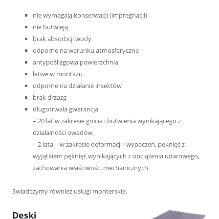
nie wymagają konserwacji (impregnacji)
nie butwieją
brak absorbcji wody
odporne na warunku atmosferyczne
antypoślizgowa powierzchnia
łatwe w montażu
odporne na działanie insektów
brak drzazg
długotrwała gwarancja
– 20 lat w zakresie gnicia i butwienia wynikającego z
działalności owadów,
– 2 lata – w zakresie deformacji i wypaczeń, pęknięć z
wyjątkiem pęknięć wynikających z obciążenia udarowego,
zachowania właściwości mechanicznych
Świadczymy również usługi monterskie.
Deski