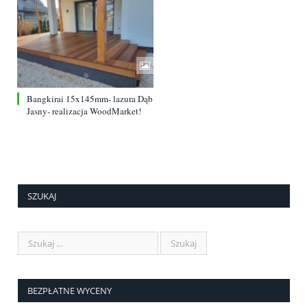
Bangkirai 15x145mm- lazura Dąb
Jasny- realizacja WoodMarket!
SZUKAJ
BEZPŁATNE WYCENY