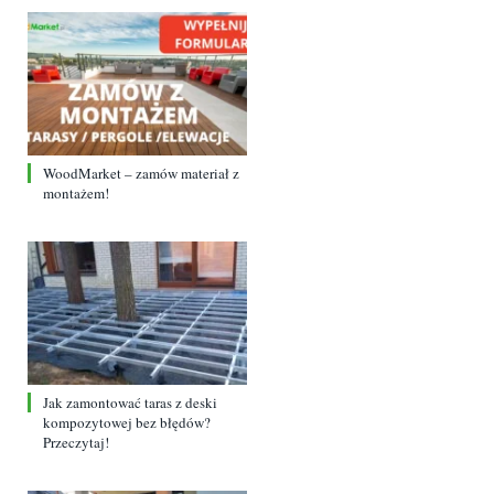
WoodMarket – zamów materiał z
montażem!
Jak zamontować taras z deski
kompozytowej bez błędów?
Przeczytaj!