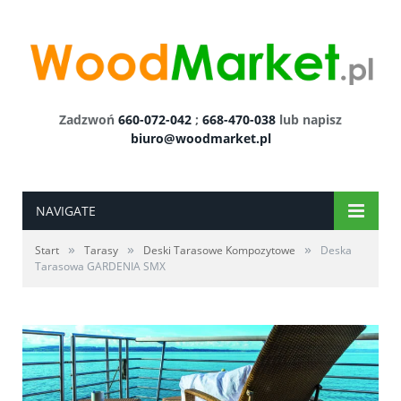
Zadzwoń
660-072-042
;
668-470-038
lub napisz
biuro@woodmarket.pl
NAVIGATE
»
»
»
Start
Tarasy
Deski Tarasowe Kompozytowe
Deska
Tarasowa GARDENIA SMX