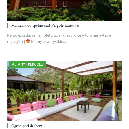
Marzenia do spełnienia! Pergole tarasowe
Pergole, zadaszenia, rolety, ścianki ażurowe – to o nie pytacie
najczęściej
Mamy je wszystkie…
ALTANY / PERGOLE
Ogród pod dachem