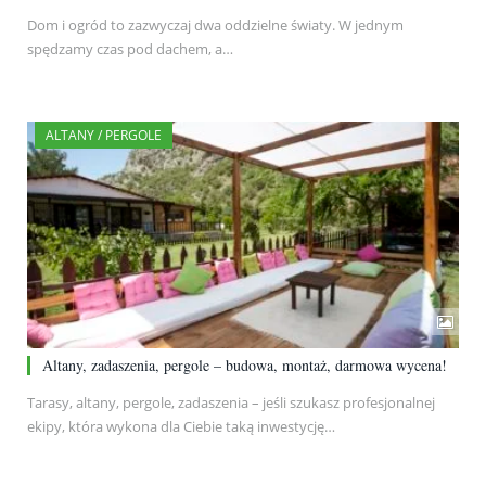
Dom i ogród to zazwyczaj dwa oddzielne światy. W jednym
spędzamy czas pod dachem, a…
ALTANY / PERGOLE
Altany, zadaszenia, pergole – budowa, montaż, darmowa wycena!
Tarasy, altany, pergole, zadaszenia – jeśli szukasz profesjonalnej
ekipy, która wykona dla Ciebie taką inwestycję…