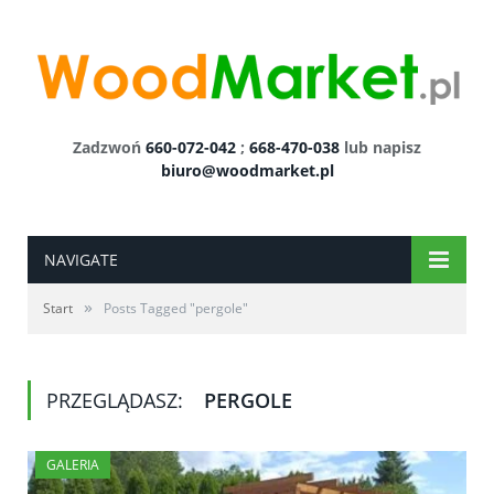
Zadzwoń
660-072-042
;
668-470-038
lub napisz
biuro@woodmarket.pl
NAVIGATE
»
Start
Posts Tagged "pergole"
PRZEGLĄDASZ:
PERGOLE
GALERIA