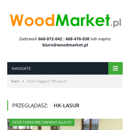
Zadzwoń
660-072-042
;
668-470-038
lub napisz
biuro@woodmarket.pl
NAVIGATE
»
Start
Posts Tagged "HK-Lasur"
PRZEGLĄDASZ:
HK-LASUR
DESKI TARASOWE DREWNO IGLASTE