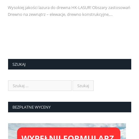
Wysokiej jakości lazura do drewna HK-LASUR! Obszary zastosowań
Drewno na zewnątrz – elewacje, drewno konstrukcyjne,…
SZUKAJ
BEZPŁATNE WYCENY