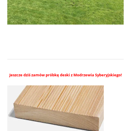
Jeszcze dziś zamów próbkę deski z Modrzewia Syberyjskiego!