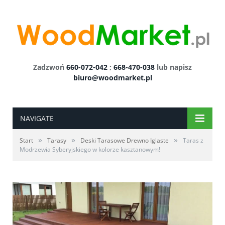
Zadzwoń
660-072-042
;
668-470-038
lub napisz
biuro@woodmarket.pl
NAVIGATE
»
»
»
Start
Tarasy
Deski Tarasowe Drewno Iglaste
Taras z
Modrzewia Syberyjskiego w kolorze kasztanowym!