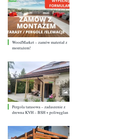
WoodMarket – zamów materiał z
montażem!
Pergola tarasowa – zadaszenie z
drewna KVH – BSH + poliwęglan