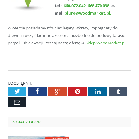
tel.:
660-072-042
,
668 470 038
, e-
mail
biuro@woodmarket.pl,
W ofercie posiadamy również legary, wkręty, impregnaty do
drewna i wszystkie inne akcesoria niezbędne do budowy tarasu,
pergoli lub elewacji. Poznaj naszą ofertę ⇒
Sklep.WoodMarket.pl
UDOSTĘPNIJ.
Twitter
Facebook
Google+
Pinterest
LinkedIn
Tumblr
Email
ZOBACZ TAKŻE: