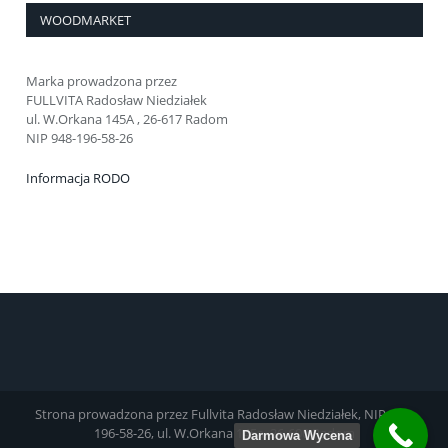
WOODMARKET
Marka prowadzona przez
FULLVITA Radosław Niedziałek
ul. W.Orkana 145A , 26-617 Radom
NIP 948-196-58-26
Informacja RODO
Strona prowadzona przez Fullvita Radosław Niedziałek, NIP 948-
196-58-26, ul. W.Orkana 145a, 26-600 Radom
Darmowa Wycena