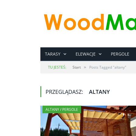
TARASY
ELEWACJE
PERGOLE
»
TU JESTEŚ:
Start
Posts Tagged "altany"
PRZEGLĄDASZ:
ALTANY
ALTANY / PERGOLE