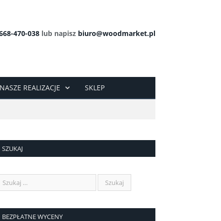
668-470-038
lub napisz
biuro@woodmarket.pl
NASZE REALIZACJE
SKLEP
SZUKAJ
BEZPŁATNE WYCENY