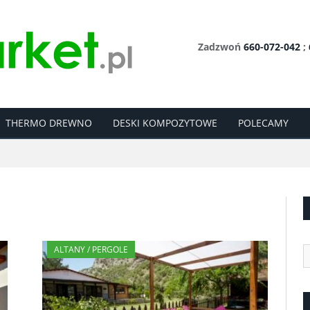
Zadzwoń
660-072-042
;
THERMO DREWNO
DESKI KOMPOZYTOWE
POLECAMY
ALTANY / PERGOLE