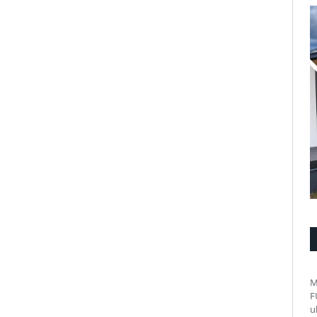
M
F
u