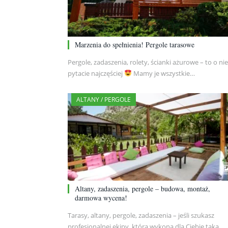
Marzenia do spełnienia! Pergole tarasowe
Pergole, zadaszenia, rolety, ścianki ażurowe – to o nie
pytacie najczęściej
Mamy je wszystkie…
ALTANY / PERGOLE
Altany, zadaszenia, pergole – budowa, montaż,
darmowa wycena!
Tarasy, altany, pergole, zadaszenia – jeśli szukasz
profesjonalnej ekipy, która wykona dla Ciebie taką