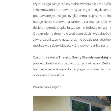
czym osiąga swoje maksymalne właściwości. Modyfik
( thermowaniu poddawane są takie gatunki jak sosna
pozbawiane jest wilgoci dzięki czemu staje się stabil
nadaje się do stosowania zarówno na zewnątrz jak 
deski otrzymują ciepłą, brązowo – miodową barwę – dz
Otrzymujemy drewno o właściwościach i wydajności
żywic, dzięki czemu nasz taras nie będzie posiadał 
modrzewia syberyjskiego, który powoli zanika na rynk
Ogromną
zaletą Thermo Sosny Skandynawskiej
j
powierzchnią tarasu bez widocznych wkrętów. Desk
boczne wcięcia służące do ukrytego montażu. Jest to
widocznych wkrętów.
Poniżej kilka zdjęć ;