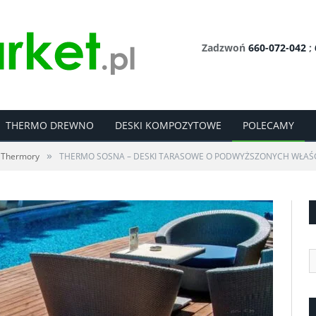
Zadzwoń
660-072-042
;
THERMO DREWNO
DESKI KOMPOZYTOWE
POLECAMY
»
 Thermory
THERMO SOSNA – DESKI TARASOWE O PODWYŻSZONYCH WŁAŚ