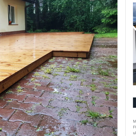
M
F
u