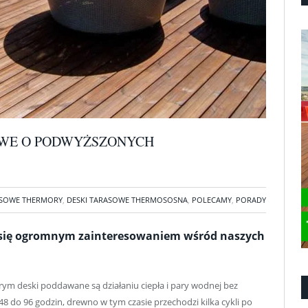
OWE O PODWYŻSZONYCH
ASOWE THERMORY
,
DESKI TARASOWE THERMOSOSNA
,
POLECAMY
,
PORADY
y się ogromnym zainteresowaniem wśród naszych
rym deski poddawane są działaniu ciepła i pary wodnej bez
8 do 96 godzin, drewno w tym czasie przechodzi kilka cykli po