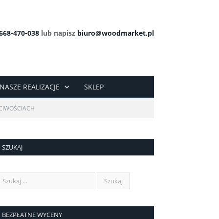
668-470-038
lub napisz
biuro@woodmarket.pl
NASZE REALIZACJE
SKLEP
CIWOŚCIACH
SZUKAJ
BEZPŁATNE WYCENY