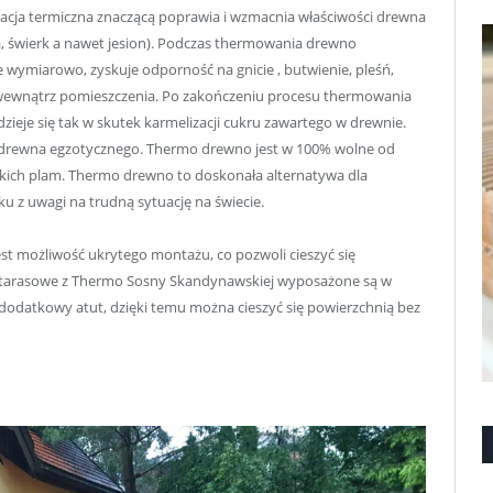
acja termiczna znaczącą poprawia i wzmacnia właściwości drewna
, świerk a nawet jesion). Podczas thermowania drewno
ne wymiarowo, zyskuje odporność na gnicie , butwienie, pleśń,
i wewnątrz pomieszczenia. Po zakończeniu procesu thermowania
ieje się tak w skutek karmelizacji cukru zawartego w drewnie.
 drewna egzotycznego. Thermo drewno jest w 100% wolne od
lepkich plam. Thermo drewno to doskonała alternatywa dla
u z uwagi na trudną sytuację na świecie.
est możliwość ukrytego montażu, co pozwoli cieszyć się
i tarasowe z Thermo Sosny Skandynawskiej wyposażone są w
 dodatkowy atut, dzięki temu można cieszyć się powierzchnią bez