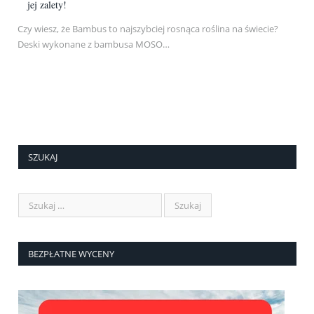
jej zalety!
Czy wiesz, że Bambus to najszybciej rosnąca roślina na świecie?
Deski wykonane z bambusa MOSO…
SZUKAJ
BEZPŁATNE WYCENY