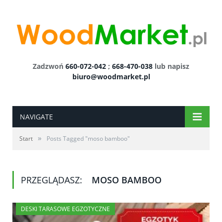
Zadzwoń
660-072-042
;
668-470-038
lub napisz
biuro@woodmarket.pl
NAVIGATE
»
Start
Posts Tagged "moso bamboo"
PRZEGLĄDASZ:
MOSO BAMBOO
DESKI TARASOWE EGZOTYCZNE