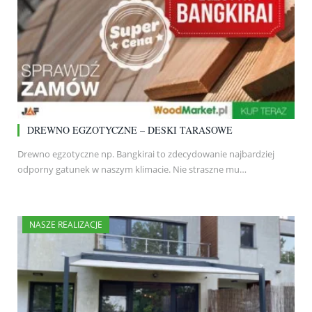
DREWNO EGZOTYCZNE – DESKI TARASOWE
Drewno egzotyczne np. Bangkirai to zdecydowanie najbardziej
odporny gatunek w naszym klimacie. Nie straszne mu…
NASZE REALIZACJE