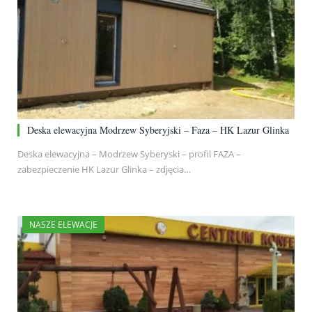
Deska elewacyjna Modrzew Syberyjski – Faza – HK Lazur Glinka
Deska elewacyjna – Modrzew Syberyski – profil FAZA –
zabezpieczenie HK Lazur Glinka – zdjęcia…
NASZE ELEWACJE