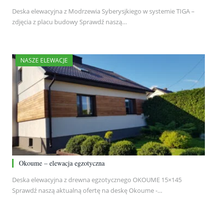
Deska elewacyjna z Modrzewia Syberysjkiego w systemie TIGA –
zdjęcia z placu budowy Sprawdź naszą…
NASZE ELEWACJE
Okoume – elewacja egzotyczna
Deska elewacyjna z drewna egzotycznego OKOUME 15×145
Sprawdź naszą aktualną ofertę na deskę Okoume -…