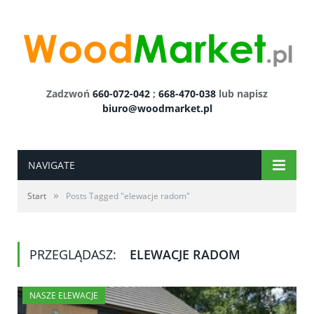
Zadzwoń
660-072-042
;
668-470-038
lub napisz
biuro@woodmarket.pl
NAVIGATE
»
Start
Posts Tagged "elewacje radom"
PRZEGLĄDASZ:
ELEWACJE RADOM
NASZE ELEWACJE