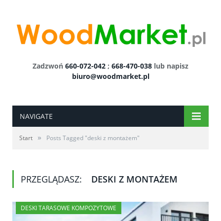
Zadzwoń
660-072-042
;
668-470-038
lub napisz
biuro@woodmarket.pl
NAVIGATE
»
Start
Posts Tagged "deski z montażem"
PRZEGLĄDASZ:
DESKI Z MONTAŻEM
DESKI TARASOWE KOMPOZYTOWE