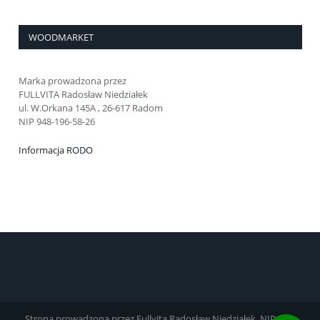
WOODMARKET
Marka prowadzona przez
FULLVITA Radosław Niedziałek
ul. W.Orkana 145A , 26-617 Radom
NIP 948-196-58-26
Informacja RODO
Strona prowadzona przez Fullvita Radosław Niedziałek, NIP 948-