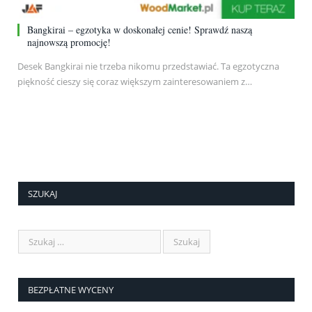
Bangkirai – egzotyka w doskonałej cenie! Sprawdź naszą
najnowszą promocję!
Desek Bangkirai nie trzeba nikomu przedstawiać. Ta egzotyczna
piękność cieszy się coraz większym zainteresowaniem z…
SZUKAJ
BEZPŁATNE WYCENY