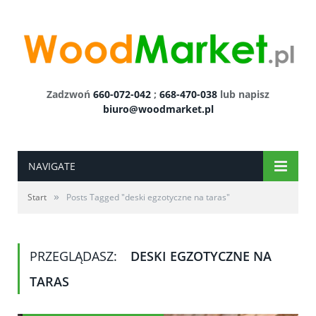
Zadzwoń
660-072-042
;
668-470-038
lub napisz
biuro@woodmarket.pl
NAVIGATE
»
Start
Posts Tagged "deski egzotyczne na taras"
PRZEGLĄDASZ:
DESKI EGZOTYCZNE NA
TARAS