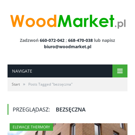
Zadzwoń
660-072-042
;
668-470-038
lub napisz
biuro@woodmarket.pl
NAVIGATE
»
Start
Posts Tagged "bezsęczna"
PRZEGLĄDASZ:
BEZSĘCZNA
ELEWACJE THERMORY