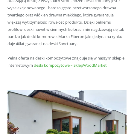
otaczającą deskę z wszystkich stron. Rdzeń deski zrobiony jest z
wyselekcjonowanego i bardzo gęsto przetworzonego drewna
twardego oraz włókien drewna miękkiego, które gwarantują
większą wytrzymałość i trwałość produktu. Dzięki pełnemu
profilowi deski nawet w ciemnych kolorach nie nagdzewają się tak
bardzo jak deski komorowe. Marka Fiberon jako jedyna na rynku
daje 40lat gwarancji na deski Sanctuary.
Pełna oferta na deski kompozytowe znajduje się w naszym sklepie
internetowym
deski kompozytowe – SklepWoodMarket