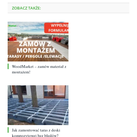
ZOBACZ TAKŻE:
WoodMarket – zamów materiał z
montażem!
Jak zamontować taras z deski
kompozytowej bez błędów?