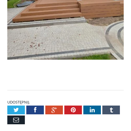
UDOSTĘPNIJ.
Twitter
Facebook
Google+
Pinterest
LinkedIn
Tumblr
Email