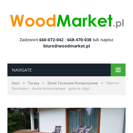
Zadzwoń
660-072-042
;
668-470-038
lub napisz
biuro@woodmarket.pl
NAVIGATE
»
»
»
Start
Tarasy
Deski Tarasowe Kompozytowe
Fiberon
Sanctuary – deska kompozytowa – galeria zdjęć