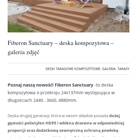
Fiberon Sanctuary – deska kompozytowa –
galeria zdjęć
DESKI TARASOWE KOMPOZYTOWE
,
GALERIA
,
TARASY
Poznaj naszą nowość! Fiberon Sanctuary
-to deska
kompozytowa o przekroju 24x137mm występująca w
długościach 2440 , 3660, 4880mm.
Deska drugiej generacji, która w swoim składzie posiada
dużej
gęstości polietylen HDPE i włókna drzewne w odpowiedniej
proporcji oraz dodatkową zewnętrzną ochroną powłokę
,