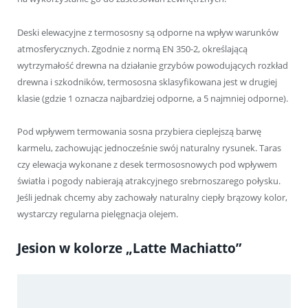
Deski elewacyjne z termososny są odporne na wpływ warunków
atmosferycznych. Zgodnie z normą EN 350-2, określającą
wytrzymałość drewna na działanie grzybów powodujących rozkład
drewna i szkodników, termososna sklasyfikowana jest w drugiej
klasie (gdzie 1 oznacza najbardziej odporne, a 5 najmniej odporne).
Pod wpływem termowania sosna przybiera cieplejszą barwę
karmelu, zachowując jednocześnie swój naturalny rysunek. Taras
czy elewacja wykonane z desek termososnowych pod wpływem
światła i pogody nabierają atrakcyjnego srebrnoszarego połysku.
Jeśli jednak chcemy aby zachowały naturalny ciepły brązowy kolor,
wystarczy regularna pielęgnacja olejem.
Jesion w kolorze „Latte Machiatto”