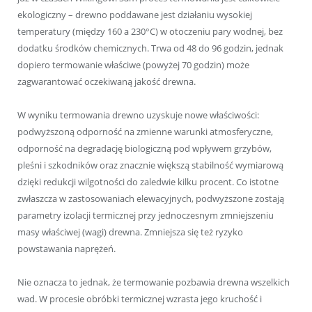
ekologiczny – drewno poddawane jest działaniu wysokiej
temperatury (między 160 a 230°C) w otoczeniu pary wodnej, bez
dodatku środków chemicznych. Trwa od 48 do 96 godzin, jednak
dopiero termowanie właściwe (powyżej 70 godzin) może
zagwarantować oczekiwaną jakość drewna.
W wyniku termowania drewno uzyskuje nowe właściwości:
podwyższoną odporność na zmienne warunki atmosferyczne,
odporność na degradację biologiczną pod wpływem grzybów,
pleśni i szkodników oraz znacznie większą stabilność wymiarową
dzięki redukcji wilgotności do zaledwie kilku procent. Co istotne
zwłaszcza w zastosowaniach elewacyjnych, podwyższone zostają
parametry izolacji termicznej przy jednoczesnym zmniejszeniu
masy właściwej (wagi) drewna. Zmniejsza się też ryzyko
powstawania naprężeń.
Nie oznacza to jednak, że termowanie pozbawia drewna wszelkich
wad. W procesie obróbki termicznej wzrasta jego kruchość i