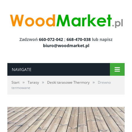
Zadzwoń
660-072-042
;
668-470-038
lub napisz
biuro@woodmarket.pl
NAVIGATE
»
»
»
Start
Tarasy
Deski tarasowe Thermory
Drewno
termowane