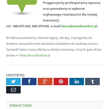
Przygotujemy profesjonalną wycenę
oraz pomożemy w wyborze
najlepszego rozwiązania dla twojej
inwestycji.
tel.: 660-072-042, 668 470 038, e-mail
biuro@woodmarket.pl,
W ofercie posiadamy również legary, wkręty, impregnaty do
drewna i wszystkie inne akcesoria niezbędne do budowy tarasu.
Sprawdź także naszą ofertę na deskę tarasową z innych gatunków
drzew ⇒
Sklep.WoodMarket.pl
UDOSTĘPNIJ.
Twitter
Facebook
Google+
Pinterest
LinkedIn
Tumblr
Email
ZOBACZ TAKŻE: