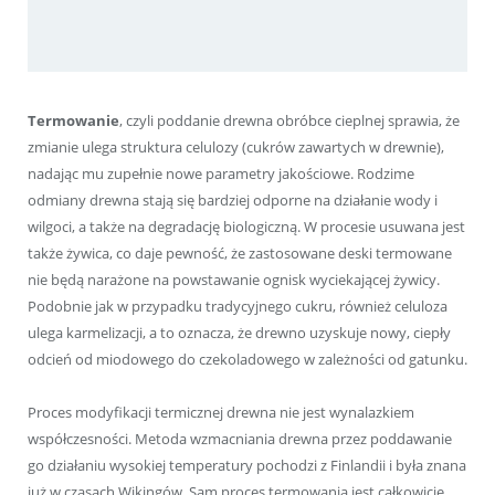
Termowanie
, czyli poddanie drewna obróbce cieplnej sprawia, że
zmianie ulega struktura celulozy (cukrów zawartych w drewnie),
nadając mu zupełnie nowe parametry jakościowe. Rodzime
odmiany drewna stają się bardziej odporne na działanie wody i
wilgoci, a także na degradację biologiczną. W procesie usuwana jest
także żywica, co daje pewność, że zastosowane deski termowane
nie będą narażone na powstawanie ognisk wyciekającej żywicy.
Podobnie jak w przypadku tradycyjnego cukru, również celuloza
ulega karmelizacji, a to oznacza, że drewno uzyskuje nowy, ciepły
odcień od miodowego do czekoladowego w zależności od gatunku.
Proces modyfikacji termicznej drewna nie jest wynalazkiem
współczesności. Metoda wzmacniania drewna przez poddawanie
go działaniu wysokiej temperatury pochodzi z Finlandii i była znana
już w czasach Wikingów. Sam proces termowania jest całkowicie