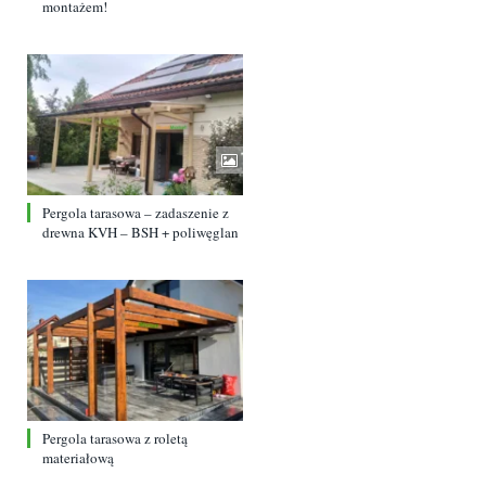
montażem!
Pergola tarasowa – zadaszenie z
drewna KVH – BSH + poliwęglan
Pergola tarasowa z roletą
materiałową