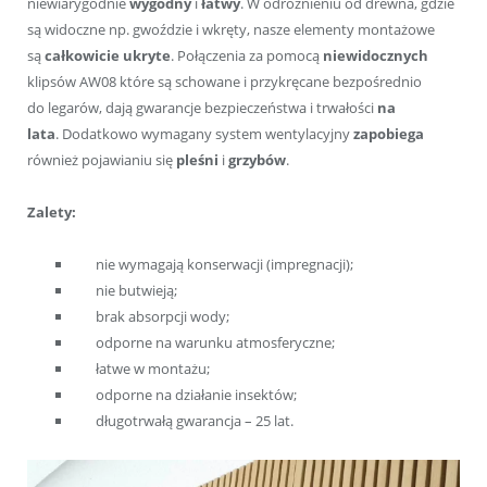
niewiarygodnie
wygodny
i
łatwy
. W odróżnieniu od drewna, gdzie
są widoczne np. gwoździe i wkręty, nasze elementy montażowe
są
całkowicie ukryte
. Połączenia za pomocą
niewidocznych
klipsów AW08 które są schowane i przykręcane bezpośrednio
do legarów, dają gwarancje bezpieczeństwa i trwałości
na
lata
. Dodatkowo wymagany system wentylacyjny
zapobiega
również pojawianiu się
pleśni
i
grzybów
.
Zalety:
nie wymagają konserwacji (impregnacji);
nie butwieją;
brak absorpcji wody;
odporne na warunku atmosferyczne;
łatwe w montażu;
odporne na działanie insektów;
długotrwałą gwarancja – 25 lat.