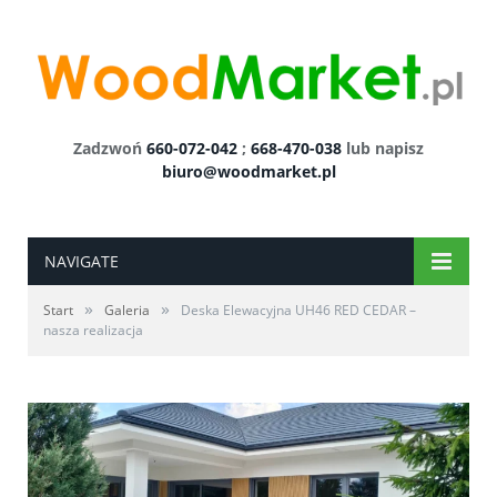
Zadzwoń
660-072-042
;
668-470-038
lub napisz
biuro@woodmarket.pl
NAVIGATE
»
»
Start
Galeria
Deska Elewacyjna UH46 RED CEDAR –
nasza realizacja