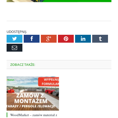
UDOSTĘPNIJ.
Twitter
Facebook
Google+
Pinterest
LinkedIn
Tumblr
Email
ZOBACZ TAKŻE:
WoodMarket – zamów materiał z