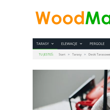
TARASY
ELEWACJE
PERGOLE
»
»
TU JESTEŚ:
Start
Tarasy
Deski Tarasowe