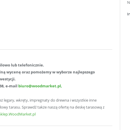
N
I
ilowo lub telefonicznie.
lną wycenę oraz pomożemy w wyborze najlepszego
westycji.
038, e-mail
biuro@woodmarket.pl,
ż legary, wkręty, impregnaty do drewna i wszystkie inne
owy tarasu. Sprawdź także naszą ofertę na deskę tarasową z
Sklep.WoodMarket.pl