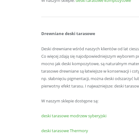
W naszym sklepie:
deski tarasowe kompozytowe
Drewniane deski tarasowe
Deski drewniane wśród naszych klientów od lat cieszą
Co więcej zdają się najodpowiedniejszym wyborem prz
mocno jak deski kompozytowe, są naturalnym materi
tarasowe drewniane są łatwiejsze w konserwacji i c
np. słabnięciu pigmentacji, można deski odszarzyć 
pierwotny efekt tarasu.
I najważniejsze: deski taras
W naszym sklepie dostępne są:
deski tarasowe modrzew syberyjski
deski tarasowe Thermory