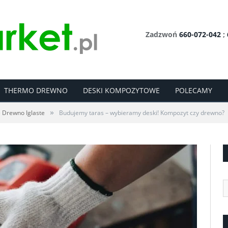
Zadzwoń
660-072-042
;
THERMO DREWNO
DESKI KOMPOZYTOWE
POLECAMY
»
 Drewno Iglaste
Budujemy taras – wybieramy deski! Kompozyt czy drewno?