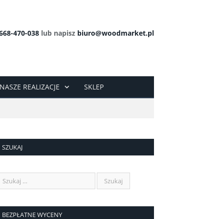
668-470-038
lub napisz
biuro@woodmarket.pl
NASZE REALIZACJE
SKLEP
SZUKAJ
BEZPŁATNE WYCENY