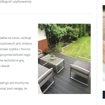
 (długość użytkowania).
ałów na taras, cechuje
ozytowych jest zmiana
zytowe szybko i mocno
st sprzymierzeńcem tego
nie wchodzi w grę,
e desek
et go ani trochę nie
ziąć pod uwagę, że