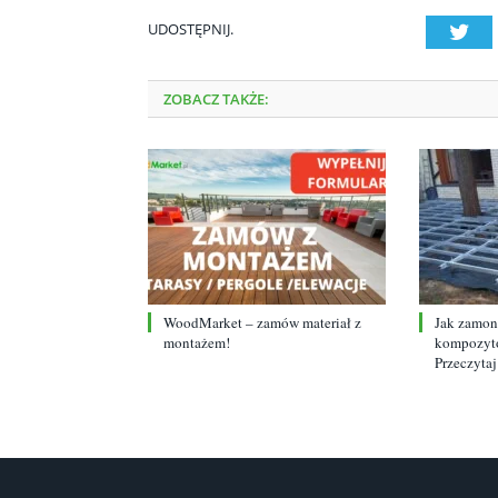
UDOSTĘPNIJ.
Twi
ZOBACZ TAKŻE:
WoodMarket – zamów materiał z
Jak zamont
montażem!
kompozyto
Przeczytaj