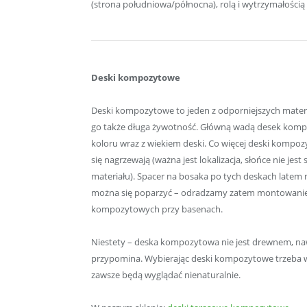
(strona południowa/północna), rolą i wytrzymałością
Deski kompozytowe
Deski kompozytowe to jeden z odporniejszych materi
go także długa żywotność. Główną wadą desek komp
koloru wraz z wiekiem deski. Co więcej deski kompo
się nagrzewają (ważna jest lokalizacja, słońce nie je
materiału). Spacer na bosaka po tych deskach latem 
można się poparzyć – odradzamy zatem montowani
kompozytowych przy basenach.
Niestety – deska kompozytowa nie jest drewnem, naw
przypomina. Wybierając deski kompozytowe trzeba w
zawsze będą wyglądać nienaturalnie.