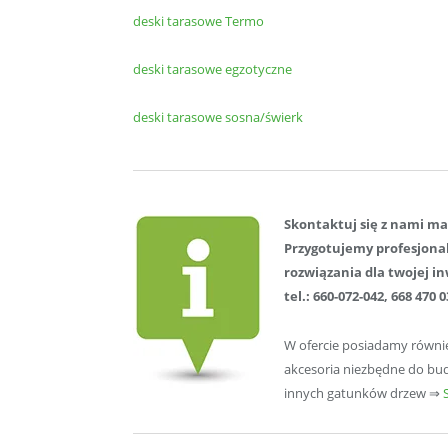
deski tarasowe Termo
deski tarasowe egzotyczne
deski tarasowe sosna/świerk
Skontaktuj się z nami ma
Przygotujemy profesjona
rozwiązania dla twojej in
tel.: 660-072-042, 668 470 
W ofercie posiadamy równie
akcesoria niezbędne do bud
innych gatunków drzew ⇒