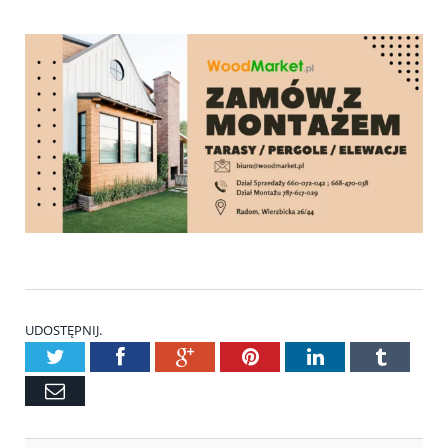
UDOSTĘPNIJ.
Twitter
Facebook
Google+
Pinterest
LinkedIn
Tumblr
Email