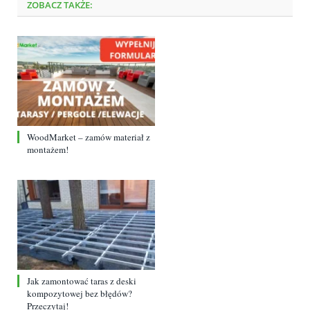
ZOBACZ TAKŻE:
WoodMarket – zamów materiał z
montażem!
Jak zamontować taras z deski
kompozytowej bez błędów?
Przeczytaj!