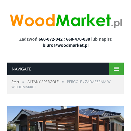
Zadzwoń
660-072-042
;
668-470-038
lub napisz
biuro@woodmarket.pl
NAVIGATE
»
»
Start
ALTANY / PERGOLE
PERGOLE / ZADASZENIA W
WOODMARKET